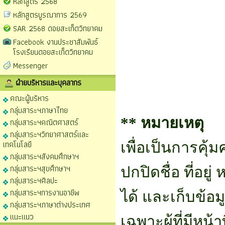
หลักสูตร 2568
หลักสูตรบูรณาการ 2569
SAR 2568 ดอยสะเก็ดวิทยาคม
Facebook งานประชาสัมพันธ์
โรงเรียนดอยสะเก็ดวิทยาคม
Messenger
ฝ่ายบริหารและบุคลากร
คณะผู้บริหาร
กลุ่มสาระฯภาษาไทย
** หมายเหตุ
กลุ่มสาระฯคณิตศาสตร์
กลุ่มสาระฯวิทยาศาสตร์และ
เทคโนโลยี
เพื่อเป็นการคุ้
กลุ่มสาระฯสังคมศึกษาฯ
กลุ่มสาระฯสุขศึกษาฯ
ปกปิดชื่อ ที่อยู่
กลุ่มสาระฯศิลปะ
กลุ่มสาระฯการงานอาชีพ
ได้ และเก็บข้อม
กลุ่มสาระฯภาษาต่างประเทศ
แนะแนว
เฉพาะผู้ที่มีหน