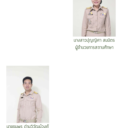
นางสาวปุญญิศา สมมิตร
ผู้อำนวยการสถานศึกษา
นายธนพร ด่านวิวัฒน์วงศ์