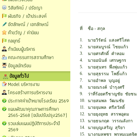
วิสัยทัศน์ / ปรัชญา
พันธกิจ / เป้าประสงค์
อัตลักษณ์ / เอกลักษณ์
ที่
ชื่อ - สกุล
คำขวัญ / ค่านิยม
กลยุทธ์
1.
นายวิรัตน์ แสงศรีโสด
2.
นายสมบูรณ์ ไชยแก้ว
ทำเนียบผู้บริหาร
3.
นายศรศักดิ์ คำหอม
คณะกรรมการสถานศึกษา
4.
นายอนันต์ เศรษฐกร
ข้อมูลนักเรียน
5.
นายสุนทร พึ่งพุ่มแก้ว
6.
นายสุธรรม โพธิ์แก้ว
ข้อมูลทั่วไป
7.
นายอำพล บุญอยู่
Model บริหารงาน
8.
นายณรงค์ บำรุงศรี
โครงสร้างการบริหารงาน
9.
ว่าที่ร้อยตรีชาญชัย ชัยช
ประกาศค่าเป้าหมายโรงเรียน 2569
10.
นายสมพล วัฒนชัย
11.
แผนพัฒนาคุณภาพการศึกษา
นายจุมพล ศรีสวัสดิ์
2565-2568 (ฉบับปรับปรุง2567)
12.
นายยุงยุทธ สรรพอุดม
13.
นายธนกฤต วรรณลังกา
รวมเล่มแผนปฏิบัติการประจำปี
14.
นายบุญเสริญ สุริยา
2569
15.
นางกมลพชร พรหมเมตจิต