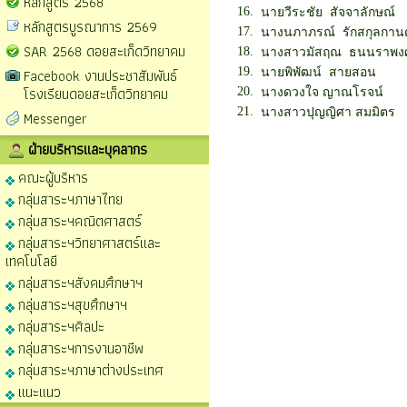
หลักสูตร 2568
16.
นายวีระชัย สัจจาลักษณ์
หลักสูตรบูรณาการ 2569
17.
นางนภาภรณ์ รักสกุลกานต
SAR 2568 ดอยสะเก็ดวิทยาคม
18.
นางสาวมัสฤณ ธนนราพงศ
Facebook งานประชาสัมพันธ์
19.
นายพิพัฒน์ สายสอน
โรงเรียนดอยสะเก็ดวิทยาคม
20.
นางดวงใจ ญาณโรจน์
21.
นางสาวปุญญิศา สมมิตร
Messenger
ฝ่ายบริหารและบุคลากร
คณะผู้บริหาร
กลุ่มสาระฯภาษาไทย
กลุ่มสาระฯคณิตศาสตร์
กลุ่มสาระฯวิทยาศาสตร์และ
เทคโนโลยี
กลุ่มสาระฯสังคมศึกษาฯ
กลุ่มสาระฯสุขศึกษาฯ
กลุ่มสาระฯศิลปะ
กลุ่มสาระฯการงานอาชีพ
กลุ่มสาระฯภาษาต่างประเทศ
แนะแนว