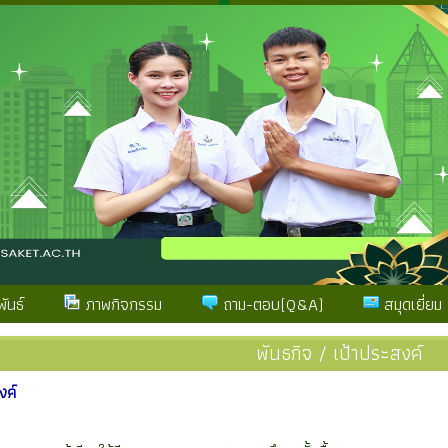
ันธ์
ภาพกิจกรรม
ถาม-ตอบ(Q&A)
สมุดเยี่ยม
พันธกิจ / เป้าประสงค์
งค์