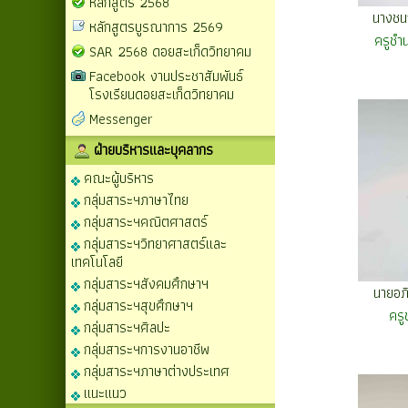
หลักสูตร 2568
นางชน
หลักสูตรบูรณาการ 2569
ครูชำ
SAR 2568 ดอยสะเก็ดวิทยาคม
Facebook งานประชาสัมพันธ์
โรงเรียนดอยสะเก็ดวิทยาคม
Messenger
ฝ่ายบริหารและบุคลากร
คณะผู้บริหาร
กลุ่มสาระฯภาษาไทย
กลุ่มสาระฯคณิตศาสตร์
กลุ่มสาระฯวิทยาศาสตร์และ
เทคโนโลยี
กลุ่มสาระฯสังคมศึกษาฯ
นายอภิ
กลุ่มสาระฯสุขศึกษาฯ
คร
กลุ่มสาระฯศิลปะ
กลุ่มสาระฯการงานอาชีพ
กลุ่มสาระฯภาษาต่างประเทศ
แนะแนว