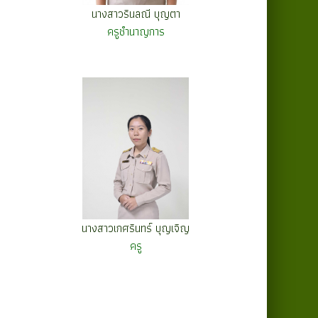
นางสาวรินลณี บุญตา
ครูชำนาญการ
นางสาวเกศรินทร์ บุญเจิญ
ครู