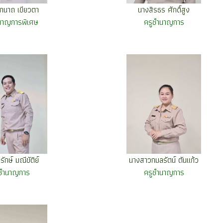
กนาถ เขียวตา
นางสิรธร ศักดิ์สูง
นาญการพิเศษ
ครูชำนาญการ
รักษ์ มณีขัติย์
นางสาวกมลรัตน์ ตันแก้ว
ูชำนาญการ
ครูชำนาญการ